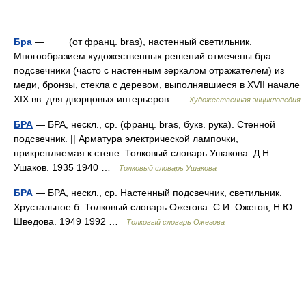
Бра
— (от франц. bras), настенный светильник.
Многообразием художественных решений отмечены бра
подсвечники (часто с настенным зеркалом отражателем) из
меди, бронзы, стекла с деревом, выполнявшиеся в XVII начале
XIX вв. для дворцовых интерьеров …
Художественная энциклопедия
БРА
— БРА, нескл., ср. (франц. bras, букв. рука). Стенной
подсвечник. || Арматура электрической лампочки,
прикрепляемая к стене. Толковый словарь Ушакова. Д.Н.
Ушаков. 1935 1940 …
Толковый словарь Ушакова
БРА
— БРА, нескл., ср. Настенный подсвечник, светильник.
Хрустальное б. Толковый словарь Ожегова. С.И. Ожегов, Н.Ю.
Шведова. 1949 1992 …
Толковый словарь Ожегова