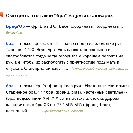
Смотреть что такое "бра" в других словарях:
Бра-д'Ор
— фр. Bras d Or Lake Координаты: Координаты …
Википедия
бра
— нескл, ср. bras m. 1. Правильное расположение рук.
Танц. сл. 1790. Bras. Бра. Есть слово танцевальное и
употребляется тогда когда говорится о хорошом положении
рук, т. е. чтобы их распологать с приятностию подымать и
опускать благопристойным… …
Исторический словарь галлицизмов
русского языка
бра
— неизм.; ср. [от франц. bras рука] Настенный светильник.
Старинное бра. * * * бра (франц. bras), настенный светильник
(бра подсвечники XVII XIX вв. из металла, стекла, дерева;
электрические бра XX в.). * * * БРА БРА (франц. bras),
настенный… …
Энциклопедический словарь