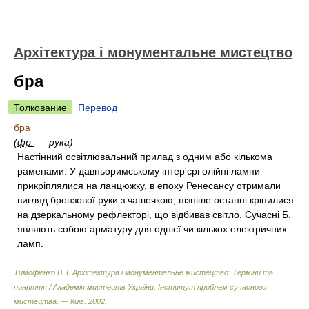
Архітектура і монументальне мистецтво
бра
Толкование
Перевод
бра
(
фр.
— рука)
Настінний освітлювальний прилад з одним або кількома
раменами. У давньоримському інтер'єрі олійні лампи
прикріплялися на ланцюжку, в епоху Ренесансу отримали
вигляд бронзової руки з чашечкою, пізніше останні кріпилися
на дзеркальному рефлекторі, що відбивав світло. Сучасні Б.
являють собою арматуру для однієї чи кількох електричних
ламп.
Тимофієнко В. І. Архітектура і монументальне мистецтво: Терміни та
поняття / Академія мистецтв України; Інститут проблем сучасного
мистецтва. — Київ
.
2002
.