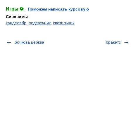
Игры ⚽
Поможем написать курсовую
Синонимы
:
канделябр
,
подсвечник
,
светильник
бочкова церква
бракетс